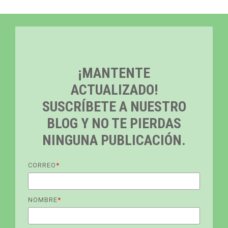
Alerta De Emergencia
Editor De Apariencia (eng)
Petróleo Y Gas (eng)
Sistema De Comunicación Interna (eng)
Aplicación Móvil Para Clientes
Comunicaciones De Crisis
COVID 19
¡MANTENTE
ACTUALIZADO!
SUSCRÍBETE A NUESTRO
BLOG Y NO TE PIERDAS
NINGUNA PUBLICACIÓN.
CORREO
*
NOMBRE
*